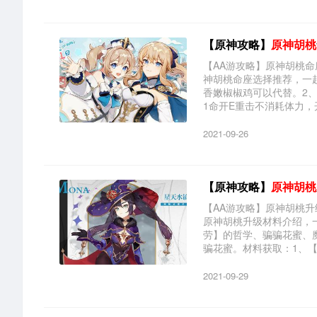
【原神攻略】
原神胡桃
【AA游攻略】原神胡桃
神胡桃命座选择推荐，一
香嫩椒椒鸡可以代替。2、
1命开E重击不消耗体力，开
2021-09-26
【原神攻略】
原神胡桃
【AA游攻略】原神胡桃
原神胡桃升级材料介绍，
劳】的哲学、骗骗花蜜、
骗花蜜。材料获取：1、【勤
2021-09-29