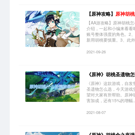
【原神攻略】
原神胡桃
【AA游攻略】原神胡桃
介绍，一起和小编来看看
账号整体强度的角色。2
新用胡桃要慎重。3、此外胡
2021-09-26
《原神》胡桃圣遗物怎
《原神》这款游戏，自发
圣遗物怎么选，今天游戏
望对大家有所帮助。原神胡
害加成，还有15%的增幅..
2021-08-07
《原神》胡桃命之座强