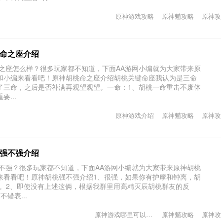
原神游戏攻略
原神魈攻略
原神攻
命之座介绍
命之座怎么样？很多玩家都不知道，下面AA游网小编就为大家带来原
和小编来看看吧！原神胡桃命之座介绍胡桃关键命座我认为是三命
了三命，之后是否补满再观望观望。一命：1、胡桃一命重击不废体
...
原神游戏介绍
原神魈攻略
原神攻
强不强介绍
强不强？很多玩家都不知道，下面AA游网小编就为大家带来原神胡桃
来看看吧！原神胡桃强不强介绍1、很强，如果你有护摩和钟离，胡
养。2、即使没有上述这俩，根据我群里用高精灭辰胡桃群友的反
错表...
原神游戏哪里可以下载
原神魈攻略
原神攻