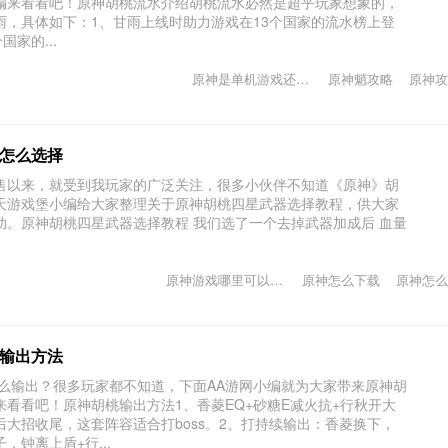
编来看看吧！原神胡桃流水介绍胡桃流水必然是超乎玩家想象的，
雨，具体如下：1、甘雨上线时助力游戏在13个国家的流水榜上登
家的...
原神是单机游戏还是网游
原神魈攻略
原神攻
怎么选择
售以来，就受到我玩家的广泛关注，很多小伙伴不知道《原神》胡
天游戏堡小编给大家整理关于原神胡桃四星武器选择教程，供大家
助。原神胡桃四星武器选择教程 我们选了一个去掉武器加成后 血量
.
原神游戏哪里可以下载
原神怎么下载
原神怎么
输出方法
怎么输出？很多玩家都不知道，下面AA游网小编就为大家带来原神胡
看看吧！原神胡桃输出方法1、香菱EQ+砂糖E减火抗+行秋开大
然后大招收尾，这套阵容适合打boss。2、打持续输出：香菱换下，
钟离上盾+行...