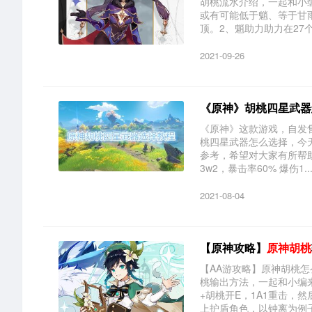
胡桃流水介绍，一起和小
或有可能低于魈、等于甘
顶。2、魈助力助力在27个国
2021-09-26
《原神》胡桃四星武器
《原神》这款游戏，自发
桃四星武器怎么选择，今
参考，希望对大家有所帮
3w2，暴击率60% 爆伤1..
2021-08-04
【原神攻略】
原神胡桃
【AA游攻略】原神胡桃
桃输出方法，一起和小编来
+胡桃开E，1A1重击，
上护盾角色，以钟离为例子，