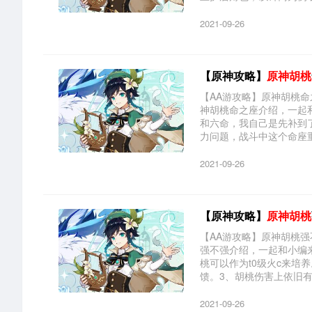
2021-09-26
【原神攻略】
原神胡桃
【AA游攻略】原神胡桃
神胡桃命之座介绍，一起
和六命，我自己是先补到
力问题，战斗中这个命座重要
2021-09-26
【原神攻略】
原神胡桃
【AA游攻略】原神胡桃
强不强介绍，一起和小编
桃可以作为t0级火c来培
馈。3、胡桃伤害上依旧有不
2021-09-26