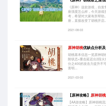
《原神》这款游戏，自发
座强度怎么样，今天游戏
考，希望对大家有所帮助
座，直接改变了胡桃开启..
2021-08-03
原神胡桃
优缺点分析及
胡桃基本信息一览原神胡
附状态+重击延迟出2段火
分之400的攻击力提升
害明...
2021-03-03
【原神攻略】
原神胡桃
【AA游攻略】原神胡桃