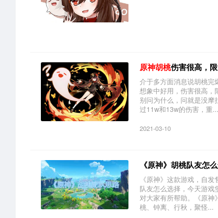
原神胡桃
伤害很高，限
介于多方面消息说胡桃完
想象中好用，伤害很高，限
别问为什么，问就是没摩
过11w和13w的伤害，重..
2021-03-10
《原神》胡桃队友怎么
《原神》这款游戏，自发
队友怎么选择，今天游戏
对大家有所帮助。《原神》
桃、钟离、行秋，聚怪...