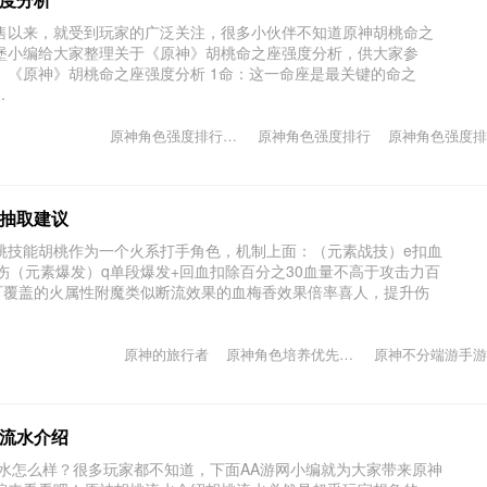
售以来，就受到玩家的广泛关注，很多小伙伴不知道原神胡桃命之
堡小编给大家整理关于《原神》胡桃命之座强度分析，供大家参
。《原神》胡桃命之座强度分析 1命：这一命座是最关键的命之
.
原神角色强度排行一览
原神角色强度排行
原神角色强度排
抽取建议
桃技能胡桃作为一个火系打手角色，机制上面：（元素战技）e扣血
伤（元素爆发）q单段爆发+回血扣除百分之30血量不高于攻击力百
不可覆盖的火属性附魔类似断流效果的血梅香效果倍率喜人，提升伤
原神的旅行者
原神角色培养优先度新手
原神不分端游手游
流水介绍
流水怎么样？很多玩家都不知道，下面AA游网小编就为大家带来原神