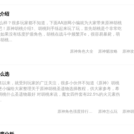
介绍
怎么样？很多玩家都不知道，下面AA游网小编就为大家带来原神胡桃
吧！原神胡桃介绍1、胡桃到手练起来玩了玩，首先胡桃是个非常吃
、如果没有练度护盾角色，胡桃在战斗中频繁开e，很容易暴毙，萌
桃...
原神角色大全
原神魈攻略
原神攻
么选
售以来，就受到玩家的广泛关注，很多小伙伴不知道《原神》胡桃
堡小编给大家整理关于原神胡桃圣遗物选择教程，供大家参考，希
桃什么圣遗物最好 对胡桃来说，魔女四件套有22.5%的火元素伤
.
原神角色强度排行2021
原神怎么玩
原神胡
度分析