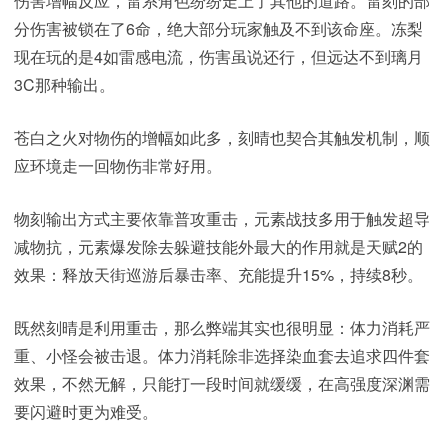
伤害增幅反应，雷系角色纷纷走上了其他的道路。雷刻的部
分伤害被锁在了6命，绝大部分玩家触及不到该命座。冻梨
现在玩的是4如雷感电流，伤害虽说还行，但远达不到璃月
3C那种输出。
苍白之火对物伤的增幅如此多，刻晴也契合其触发机制，顺
应环境走一回物伤非常好用。
物刻输出方式主要依靠普攻重击，元素战技多用于触发超导
减物抗，元素爆发除去躲避技能外最大的作用就是天赋2的
效果：释放天街巡游后暴击率、充能提升15%，持续8秒。
既然刻晴是利用重击，那么弊端其实也很明显：体力消耗严
重、小怪会被击退。体力消耗除非选择染血套去追求四件套
效果，不然无解，只能打一段时间就缓缓，在高强度深渊需
要闪避时更为难受。