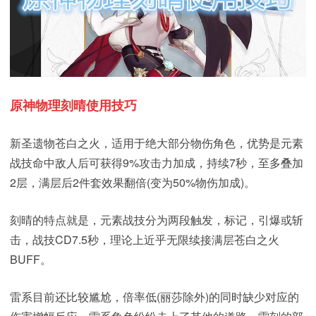
原神物理刻晴使用技巧
新圣遗物苍白之火，适用于绝大部分物伤角色，优势是元素
战技命中敌人后可获得9%攻击力加成，持续7秒，至多叠加
2层，满层后2件套效果翻倍(变为50%物伤加成)。
刻晴的特点就是，元素战技分为两段触发，标记，引爆或斩
击，战技CD7.5秒，理论上近乎无限续接满层苍白之火
BUFF。
雷系目前还比较尴尬，倍率低(丽莎除外)的同时缺少对应的