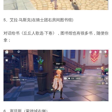
5、艾拉·马斯克(在骑士团右房间图书馆)
对话给书《丘丘人歌选·下卷》，图书馆也有很多书，随便你
拿；
6、塞琉斯（蒙德城右侧）