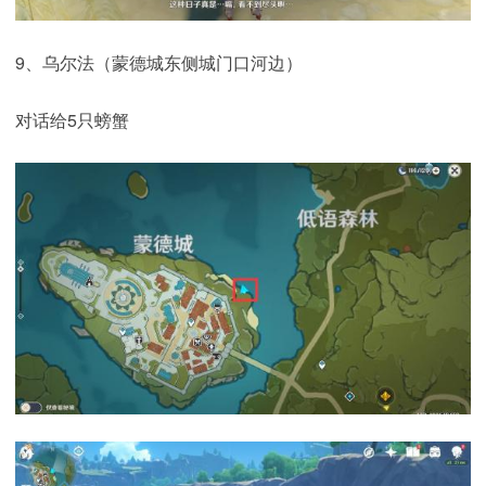
9、乌尔法（蒙德城东侧城门口河边）
对话给5只螃蟹