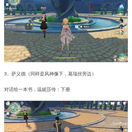
3、萨义德（同样是风神像下，葛瑞丝旁边）
对话给一本书，温妮莎传：下册