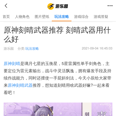
首页
人物角色
图片壁纸
玩法攻略
游戏综合
游戏答疑
首页
>
玩法攻略
>
原神刻晴武器推荐 刻晴武器用什
么好
2021-09-04 16:45:03
游乐园
分类:
玩法攻略
原神刻晴
是璃月七星的玉衡星，5星雷属性单手剑角色，主
要定位为雷元素输出，战斗中灵活飘逸，拥有爆发手段及持
续作战能力，同时还擅使一手屁斜剑法，今天小辰给大家带
来
原神刻晴武器
推荐，想知道刻晴用啥武器好嘛?一起来看
看吧！