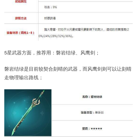
5星武器方面，推荐用：磐岩结绿、风鹰剑；
磐岩结绿是目前较契合刻晴的武器，而风鹰剑则可以让刻晴
走物理输出路线；