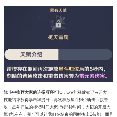
战斗中
推荐大家的连招顺序
可以：E技能释放标记→开大，
技能结束获得暴击率提升→再次释放星斗归位斩击→接普
攻，星斗归位的标记时间大概持续5秒时间，大招的开启大
概4秒左右，完全可以让我们在结束的同时接上E技能，而且