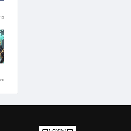
-13
-20