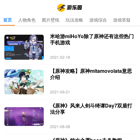
首页
人物角色
图片壁纸
玩法攻略
游戏综合
游戏答疑
首页
>
原神mihoyo
>
原神mihoyo 专题 更新于 2021-10-02
米哈游miHoYo除了原神还有这些热门
手机游戏
2021-02-18
【原神攻略】原神mitamovolata意思
介绍
2021-09-21
《原神》风来人剑斗绮谭Day7双盾打
法分享
2021-08-08