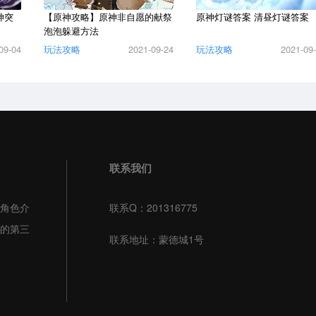
神突
【原神攻略】原神非自愿的献祭
原神灯谜答案 清昼灯谜答案
泡泡躲避方法
09-04
玩法攻略
2021-09-24
玩法攻略
2021-09
联系我们
角色介
联系Q：201316775
的第三
联系地址：蒙德城1号