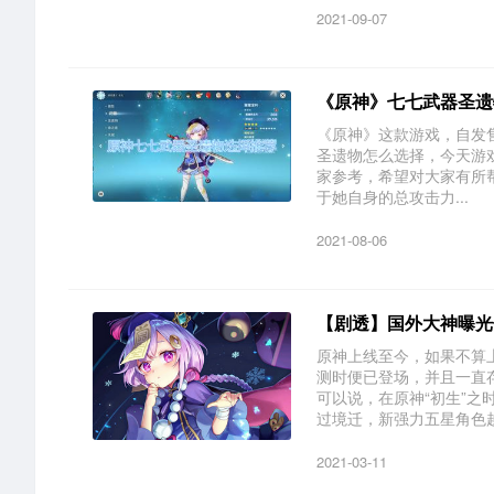
2021-09-07
《原神》七七武器圣遗
《原神》这款游戏，自发
圣遗物怎么选择，今天游
家参考，希望对大家有所
于她自身的总攻击力...
2021-08-06
【剧透】国外大神曝光
原神上线至今，如果不算
测时便已登场，并且一直
可以说，在原神“初生”
过境迁，新强力五星角色越.
2021-03-11