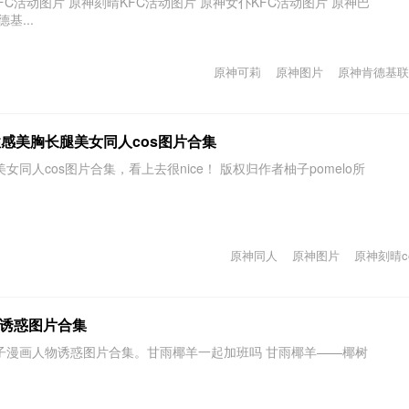
神KFC活动图片 原神刻晴KFC活动图片 原神女仆KFC活动图片 原神巴
基...
原神可莉
原神图片
原神肯德基联
性感美胸长腿美女同人cos图片合集
同人cos图片合集，看上去很nice！ 版权归作者柚子pomelo所
原神同人
原神图片
原神刻晴c
诱惑图片合集
子漫画人物诱惑图片合集。甘雨椰羊一起加班吗 甘雨椰羊——椰树