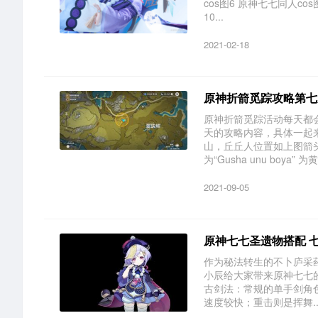
cos图6 原神七七同人co
10...
2021-02-18
原神折箭觅踪攻略第七
原神折箭觅踪活动每天都
天的攻略内容，具体一起
山，丘丘人位置如上图箭
为“Gusha unu boya” 
2021-09-05
原神七七圣遗物搭配 
作为秘法转生的不卜庐采
小辰给大家带来原神七七
古剑法：常规的单手剑角
速度较快；重击则是挥舞..