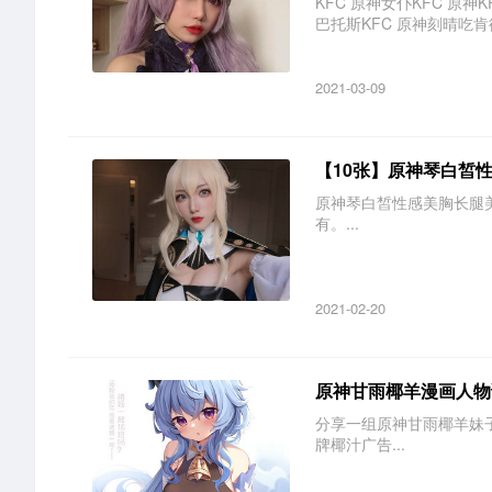
KFC 原神女仆KFC 原
巴托斯KFC 原神刻晴吃肯德
2021-03-09
【10张】原神琴白皙
原神琴白皙性感美胸长腿美女
有。...
2021-02-20
原神甘雨椰羊漫画人物
分享一组原神甘雨椰羊妹
牌椰汁广告...