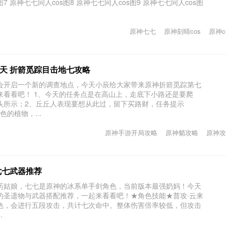
s图7 原神七七同人cos图8 原神七七同人cos图9 原神七七同人cos图
原神七七
原神刻晴cos
原神c
天 折箭觅踪目击地七攻略
会开启一个新的调查地点，今天小辰给大家带来原神折箭觅踪第七
来看看吧！ 1、今天的任务点是在高山上，走底下小路还是要爬
头所示；2、丘丘人表现要想从此过，留下买路财，任务提示
为黄色的植物，...
原神手游开局攻略
原神魈攻略
原神攻
七七武器推荐
药姑娘，七七是原神的冰系单手剑角色，当前版本最强奶妈！今天
的圣遗物与武器搭配推荐，一起来看看吧！★角色技能★普攻·云来
色，会进行五段攻击，共计七次命中。整体伤害倍率较低，但攻击
.