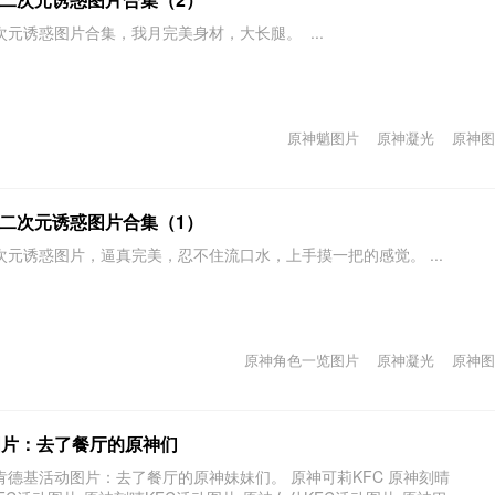
元诱惑图片合集，我月完美身材，大长腿。 ...
原神魈图片
原神凝光
原神图
二次元诱惑图片合集（1）
元诱惑图片，逼真完美，忍不住流口水，上手摸一把的感觉。 ...
原神角色一览图片
原神凝光
原神图
图片：去了餐厅的原神们
肯德基活动图片：去了餐厅的原神妹妹们。 原神可莉KFC 原神刻晴