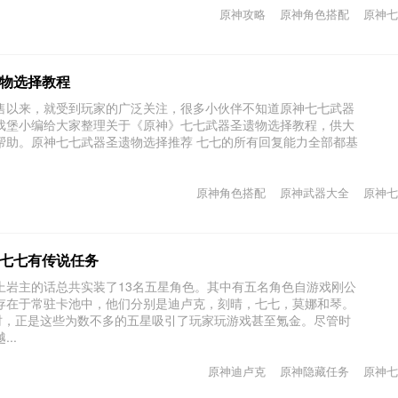
原神攻略
原神角色搭配
原神七
物选择教程
售以来，就受到玩家的广泛关注，很多小伙伴不知道原神七七武器
戏堡小编给大家整理关于《原神》七七武器圣遗物选择教程，供大
帮助。原神七七武器圣遗物选择推荐 七七的所有回复能力全部都基
原神角色搭配
原神武器大全
原神七
七七有传说任务
上岩主的话总共实装了13名五星角色。其中有五名角色自游戏刚公
存在于常驻卡池中，他们分别是迪卢克，刻晴，七七，莫娜和琴。
之时，正是这些为数不多的五星吸引了玩家玩游戏甚至氪金。尽管时
..
原神迪卢克
原神隐藏任务
原神七