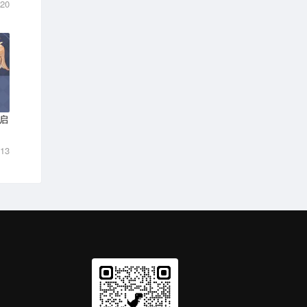
-20
启
-13