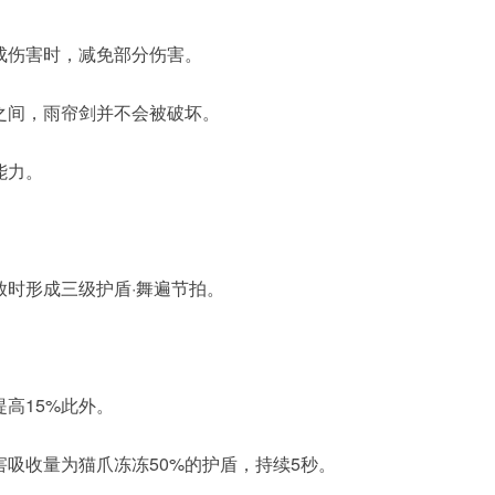
成伤害时，减免部分伤害。
之间，雨帘剑并不会被破坏。
能力。
放时形成三级护盾·舞遍节拍。
高15%此外。
吸收量为猫爪冻冻50%的护盾，持续5秒。