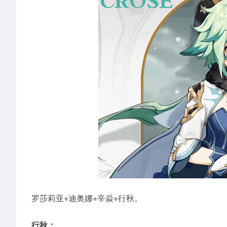
罗莎莉亚+迪奥娜+辛焱+行秋。
行秋：