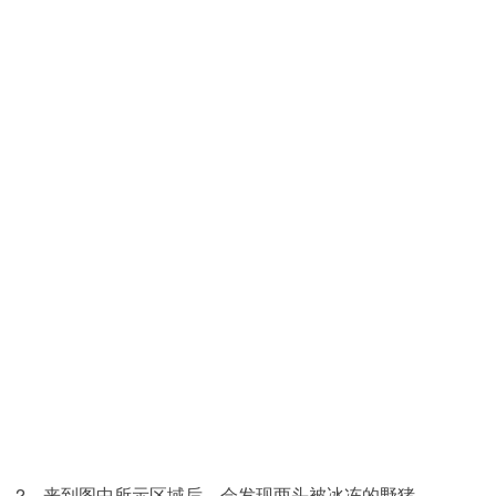
2、来到图中所示区域后，会发现两头被冰冻的野猪。