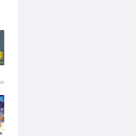
-20
6