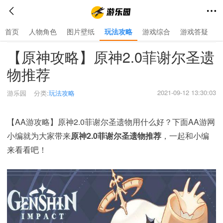
首页
人物角色
图片壁纸
玩法攻略
游戏综合
游戏答疑
首页
>
玩法攻略
>
【原神攻略】原神2.0菲谢尔圣遗
物推荐
2021-09-12 13:30:03
游乐园
分类:
玩法攻略
【AA游攻略】原神2.0菲谢尔圣遗物用什么好？下面AA游网
小编就为大家带来
原神2.0菲谢尔圣遗物推荐
，一起和小编
来看看吧！