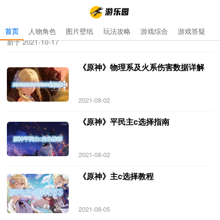
首页
人物角色
图片壁纸
玩法攻略
游戏综合
游戏答疑
首页
>
原神pc和手机数据互通吗
>
原神pc和手机数据互通吗 专题 更
新于 2021-10-17
《原神》物理系及火系伤害数据详解
2021-08-02
《原神》平民主c选择指南
2021-08-02
《原神》主c选择教程
2021-08-05