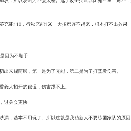
加攻，所以攻击力不会太差。选了攻击类武器比如匣里，角斗，
充能110，行秋充能150，大招都连不起来，根本打不出效果
云是因为不顺手
切出来踢两脚，第一是为了充能，第二是为了打蒸发伤害。
香菱大招开的很慢，伤害跟不上。
，过关会更快
沙漏，基本不用玩了。所以这就是我劝新人不要练国家队的原因