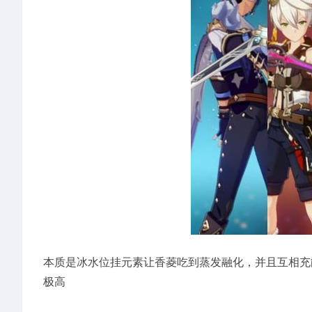
本质是冰水位挂元素让香菱吃到蒸发融化，并且互相充能
极高