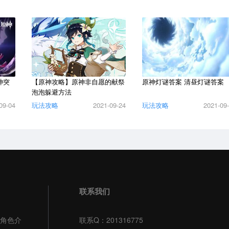
神突
【原神攻略】原神非自愿的献祭
原神灯谜答案 清昼灯谜答案
泡泡躲避方法
09-04
玩法攻略
2021-09-24
玩法攻略
2021-09
联系我们
角色介
联系Q：201316775