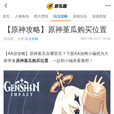
首页
人物角色
图片壁纸
玩法攻略
游戏综合
游戏答疑
首页
>
玩法攻略
>
【原神攻略】原神堇瓜购买位置
2021-09-13 11:15:32
游乐园
分类:
玩法攻略
【AA游攻略】原神堇瓜在哪里买？下面AA游网小编就为大
家带来
原神堇瓜购买位置
，一起和小编来看看吧！