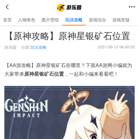
首页
人物角色
图片壁纸
玩法攻略
游戏综合
游戏答疑
首页
>
玩法攻略
>
【原神攻略】原神星银矿石位置
2021-09-13 08:45:03
游乐园
分类:
玩法攻略
【AA游攻略】原神星银矿石在哪里？下面AA游网小编就为
大家带来
原神星银矿石位置
，一起和小编来看看吧！