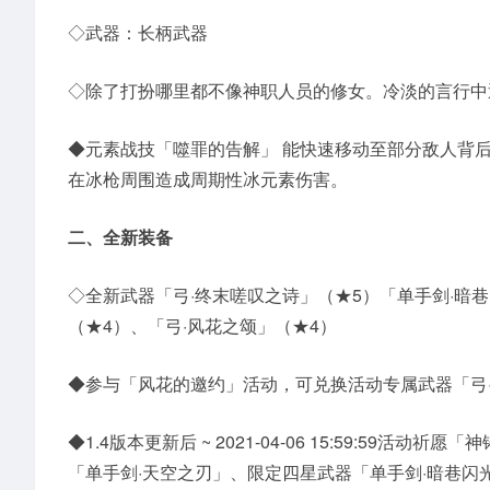
◇武器：长柄武器
◇除了打扮哪里都不像神职人员的修女。冷淡的言行中
◆元素战技「噬罪的告解」 能快速移动至部分敌人背
在冰枪周围造成周期性冰元素伤害。
二、全新装备
◇全新武器「弓·终末嗟叹之诗」（★5）「单手剑·暗巷
（★4）、「弓·风花之颂」（★4）
◆参与「风花的邀约」活动，可兑换活动专属武器「弓
◆1.4版本更新后 ~ 2021-04-06 15:59:5
「单手剑·天空之刃」、限定四星武器「单手剑·暗巷闪