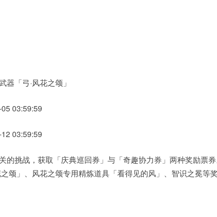
武器「弓·风花之颂」
5 03:59:59
2 03:59:59
关的挑战，获取「庆典巡回券」与「奇趣协力券」两种奖励票券
花之颂」、风花之颂专用精炼道具「看得见的风」、智识之冕等