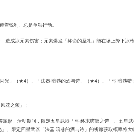
透着锐利。总是单独行动。
后，造成冰元素伤害；元素爆发「终命的圣礼」能在场上降下冰
闪光」（★4）、「法器·暗巷的酒与诗」（★4）、「弓·暗巷猎
·风花之颂」；
9活动祈愿「神铸赋形」活动期间，限定五星武器「弓·终末嗟叹之诗」、五星
光」、限定四星武器「法器·暗巷的酒与诗」的祈愿获取概率将大