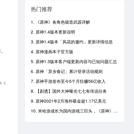
热门推荐
1. 《原神》各角色锻造武器详解
2. 原神1.4版本更新说明
3. 原神1.4版本「风花的邀约」更新详情信息
本。
4. 原神漫画本子官方版
5. 原神1.3版本客户端更新内容与已知问题汇总
6. 原神「异乡食记」累计登录活动规则
7. 原神手游发布至今5个月狂赚56亿收入
 <
8. 【剧透】国外大神曝光七七有传说任务
9. 原神2021年2月海外吸金超1.17亿美元
10. 米哈游成长为国内游戏三巨头，《原神》成为现象级IP黑马