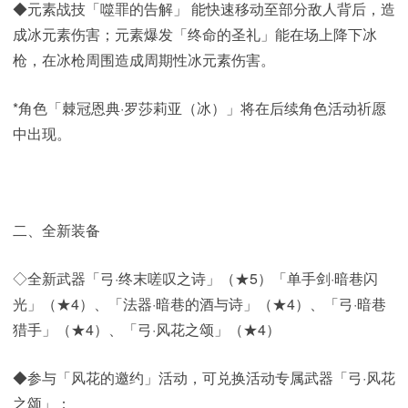
◆元素战技「噬罪的告解」 能快速移动至部分敌人背后，造
成冰元素伤害；元素爆发「终命的圣礼」能在场上降下冰
枪，在冰枪周围造成周期性冰元素伤害。
*角色「棘冠恩典·罗莎莉亚（冰）」将在后续角色活动祈愿
中出现。
二、全新装备
◇全新武器「弓·终末嗟叹之诗」（★5）「单手剑·暗巷闪
光」（★4）、「法器·暗巷的酒与诗」（★4）、「弓·暗巷
猎手」（★4）、「弓·风花之颂」（★4）
◆参与「风花的邀约」活动，可兑换活动专属武器「弓·风花
之颂」；