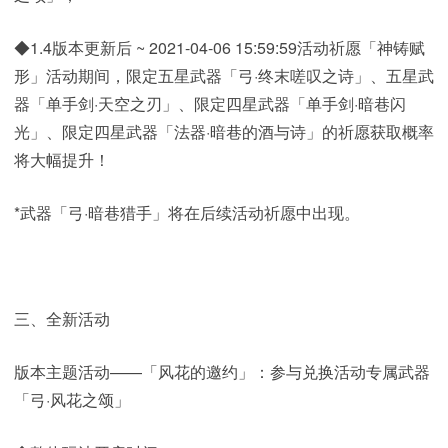
◆1.4版本更新后 ~ 2021-04-06 15:59:59活动祈愿「神铸赋
形」活动期间，限定五星武器「弓·终末嗟叹之诗」、五星武
器「单手剑·天空之刃」、限定四星武器「单手剑·暗巷闪
光」、限定四星武器「法器·暗巷的酒与诗」的祈愿获取概率
将大幅提升！
*武器「弓·暗巷猎手」将在后续活动祈愿中出现。
三、全新活动
版本主题活动——「风花的邀约」：参与兑换活动专属武器
「弓·风花之颂」