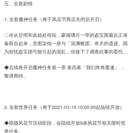
五、全新剧情
1. 全新魔神任务（将于风花节商店关闭后开启）
◇你从甘雨和岚姐处得知，蒙德璃月一带的盗宝团最近正准
备联合起来，意图染指一座与「深渊教团」有关的遗迹。因
为担忧盗宝团可能引起的混乱，你接下了调查此事的委托…
◆后续将开启魔神任务第一章·第四幕「我们终将重逢」 ，
敬请期待。
2. 全新世界任务（将于2021-03-19 10:00:00起陆续开放）
◆跟随风花节活动阶段，会陆续开放8条风花节相关限时世
界任务。