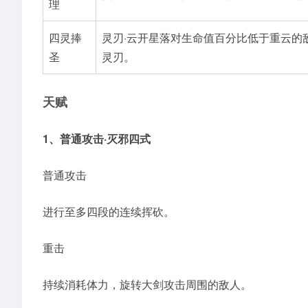
理
四灵捧
灵刃·云开星落对生命值百分比低于重云的
圣
灵刃。
天赋
1、普通攻击·灭邪四式
普通攻击
进行至多四段的连续挥砍。
重击
持续消耗体力，旋转大剑攻击周围的敌人。