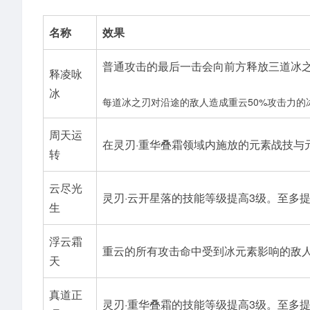
名称
效果
普通攻击的最后一击会向前方释放三道冰
释凌咏
冰
每道冰之刃对沿途的敌人造成重云50%攻击力的
周天运
在灵刃·重华叠霜领域内施放的元素战技与
转
云尽光
灵刃·云开星落的技能等级提高3级。至多提
生
浮云霜
重云的所有攻击命中受到冰元素影响的敌人
天
真道正
灵刃·重华叠霜的技能等级提高3级。至多提