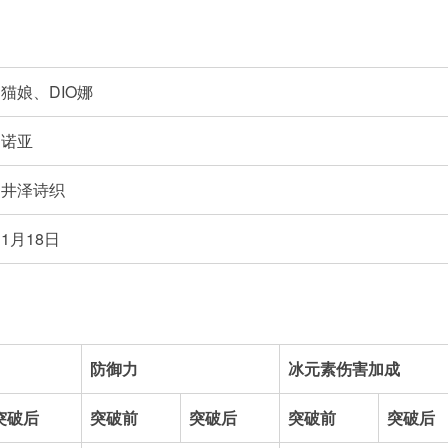
猫娘、
DIO娜
诺亚
井泽诗织
1月18日
防御力
冰元素伤害加成
突破后
突破前
突破后
突破前
突破后