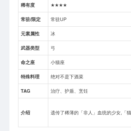
稀有度
★★★★
常驻/限定
常驻UP
元素属性
冰
武器类型
弓
命之座
小猫座
特殊料理
绝对不是下酒菜
TAG
治疗、护盾、烹饪
介绍
遗传了稀薄的「非人」血统的少女,「