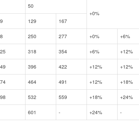
50
+0%
9
129
167
8
250
277
+0%
+6%
25
318
354
+6%
+12%
49
396
422
+12%
+12%
74
464
491
+12%
+18%
98
532
559
+18%
+24%
601
-
+24%
-