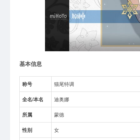
基本信息
称号
猫尾特调
全名/本名
迪奥娜
所属
蒙德
性别
女