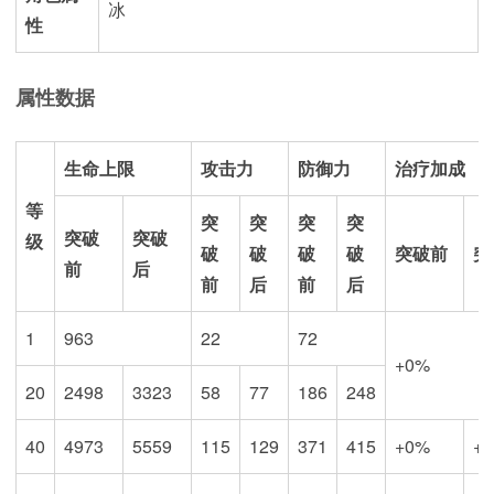
冰
性
属性数据
生命上限
攻击力
防御力
治疗加成
等
突
突
突
突
突破
突破
级
破
破
破
破
突破前
突
前
后
前
后
前
后
1
963
22
72
+0%
20
2498
3323
58
77
186
248
40
4973
5559
115
129
371
415
+0%
+5