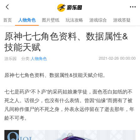
首页
人物角色
图片壁纸
玩法攻略
游戏综合
游戏答疑
首页
>
人物角色
>
原神七七角色资料、数据属性&
技能天赋
2021-02-26 00:00:00
游乐园
分类:
人物角色
原神七七角色资料、数据属性&技能天赋介绍。
七七是药庐“不卜庐”的采药姑娘兼学徒，面色苍白如纸的不
死之人。话很少，也没有什么表情。曾因“仙缘”而拥有了被
凡间称作僵尸的不死之身，外表永远停留在了逝去那年，年
龄不可考。