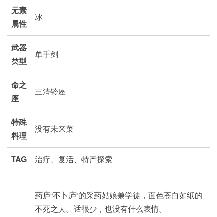
元素
冰
属性
武器
单手剑
类型
命之
三清铃座
座
特殊
没有未来菜
料理
TAG
治疗、复活、特产探索
药庐“不卜庐”的采药姑娘兼学徒，面色苍白如纸的
不死之人。话很少，也没有什么表情。