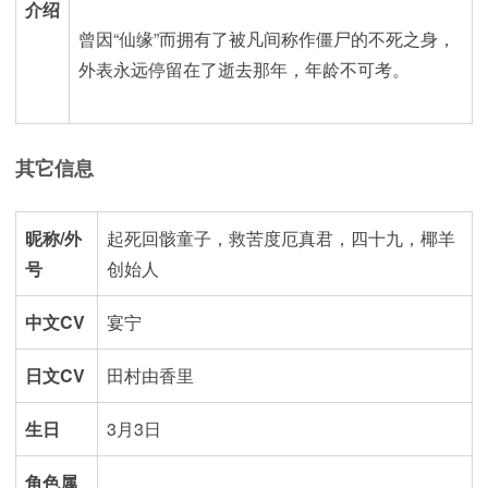
介绍
曾因“仙缘”而拥有了被凡间称作僵尸的不死之身，
外表永远停留在了逝去那年，年龄不可考。
其它信息
昵称/外
起死回骸童子，救苦度厄真君，四十九，椰羊
号
创始人
中文CV
宴宁
日文CV
田村由香里
生日
3月3日
角色属