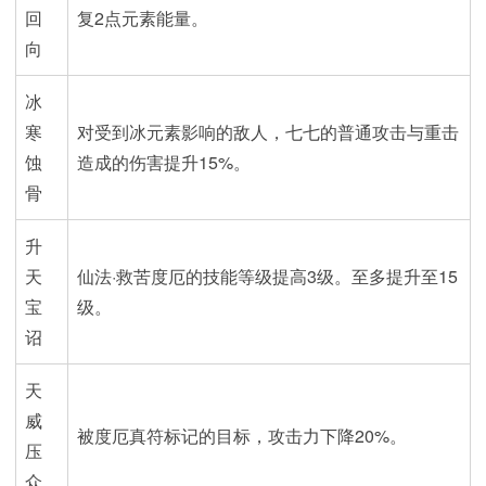
回
复2点元素能量。
向
冰
寒
对受到冰元素影响的敌人，七七的普通攻击与重击
蚀
造成的伤害提升15%。
骨
升
天
仙法·救苦度厄的技能等级提高3级。至多提升至15
宝
级。
诏
天
威
被度厄真符标记的目标，攻击力下降20%。
压
众