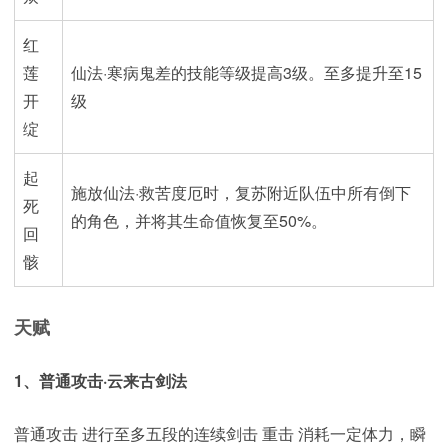
红
莲
仙法·寒病鬼差的技能等级提高3级。至多提升至15
开
级
绽
起
施放仙法·救苦度厄时，复苏附近队伍中所有倒下
死
的角色，并将其生命值恢复至50%。
回
骸
天赋
1、普通攻击·云来古剑法
普通攻击 进行至多五段的连续剑击 重击 消耗一定体力，瞬