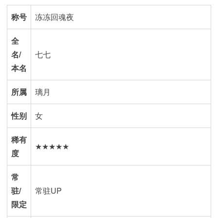
称号
冻冻回魂夜
全
名/
七七
本名
所属
璃月
性别
女
稀有
★★★★★
度
常
驻/
常驻UP
限定