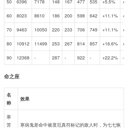
50
6396
7178
148
167
477
535
+5.5%
+1
60
8023
8610
186
200
598
642
+11.1%
+1
70
9463
10050
220
233
706
749
+11.1%
+1
80
10912
11499
253
267
814
857
+16.6%
+2
90
12368
-
287
-
922
-
+22.2%
-
命之座
名
效果
称
寒
苦
寒病鬼差命中被度厄真符标记的敌人时，为七七恢