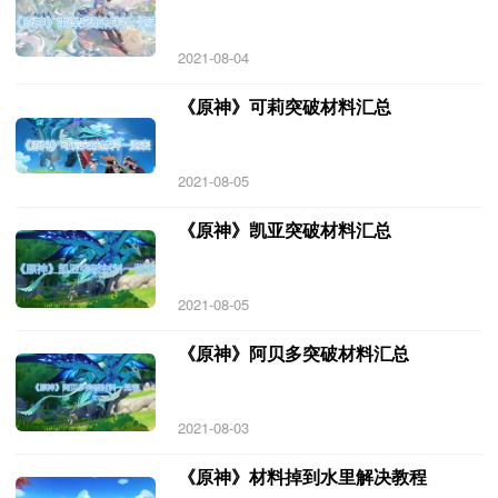
2021-08-04
《原神》可莉突破材料汇总
2021-08-05
《原神》凯亚突破材料汇总
2021-08-05
《原神》阿贝多突破材料汇总
2021-08-03
《原神》材料掉到水里解决教程