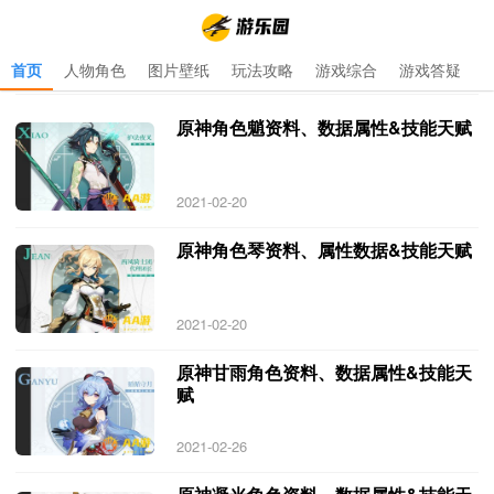
首页
人物角色
图片壁纸
玩法攻略
游戏综合
游戏答疑
首页
>
原神角色资料库
>
原神角色资料库 专题 更新于 2021-08-08
原神角色魈资料、数据属性&技能天赋
2021-02-20
原神角色琴资料、属性数据&技能天赋
2021-02-20
原神甘雨角色资料、数据属性&技能天
赋
2021-02-26