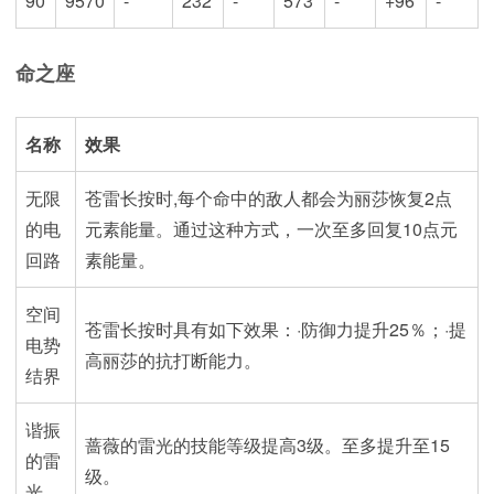
90
9570
-
232
-
573
-
+96
-
命之座
名称
效果
无限
苍雷长按时,每个命中的敌人都会为丽莎恢复2点
的电
元素能量。通过这种方式，一次至多回复10点元
回路
素能量。
空间
苍雷长按时具有如下效果：·防御力提升25％；·提
电势
高丽莎的抗打断能力。
结界
谐振
蔷薇的雷光的技能等级提高3级。至多提升至15
的雷
级。
光