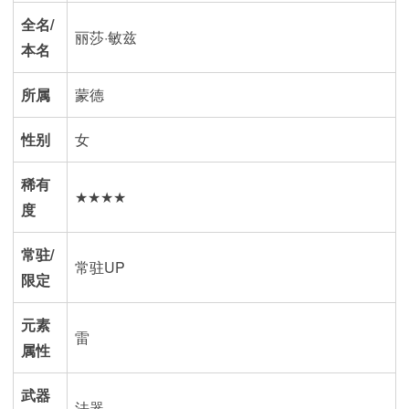
全名/
丽莎·敏兹
本名
所属
蒙德
性别
女
稀有
★★★★
度
常驻/
常驻UP
限定
元素
雷
属性
武器
法器