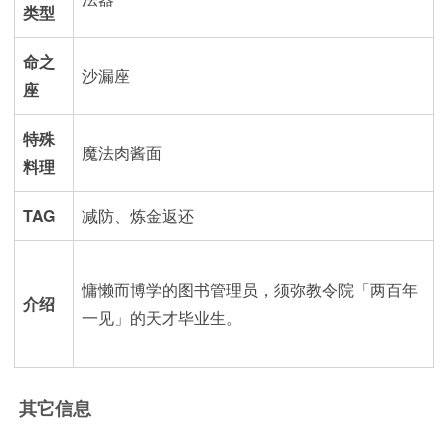
类型
命之
沙漏座
座
特殊
魔法肉酱面
料理
TAG
减防、炼金返还
慵懒而博学的图书管理员，须弥教令院「两百年
介绍
一见」的天才毕业生。
其它信息