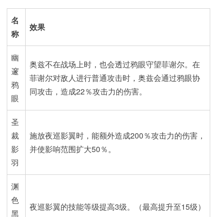
名
效果
称
幽
奥兹不在战场上时，也会透过鸦眼守望菲谢尔。在
邃
菲谢尔对敌人进行普通攻击时，奥兹会通过鸦眼协
鸦
同攻击，造成22％攻击力的伤害。
眼
圣
裁
施放夜巡影翼时，能额外造成200％攻击力的伤害，
影
并使影响范围扩大50％。
羽
渊
色
夜巡影翼的技能等级提高3级。（最高提升至15级）
黑