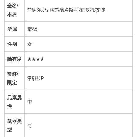
全名/
菲谢尔·冯·露弗施洛斯·那菲多特/艾咪
本名
所属
蒙德
性别
女
稀有度
★★★★
常驻/
常驻UP
限定
元素属
雷
性
武器类
弓
型