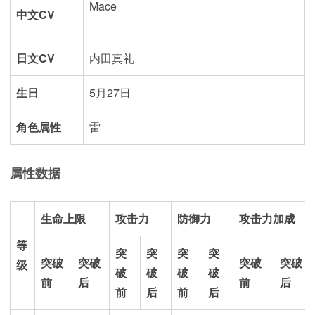
Mace
中文CV
日文CV
内田真礼
生日
5月27日
角色属性
雷
属性数据
生命上限
攻击力
防御力
攻击力加成
等
突
突
突
突
突破
突破
突破
突破
级
破
破
破
破
前
后
前
后
前
后
前
后