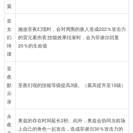
翼
皇
女
施放至夜幻现时，会对周围的敌人造成222％攻击力
幻
的雷元素伤害;技能效果结束时，会为菲谢尔回复
绮
20％的生命值
谭
至
夜
默
至夜幻现的技能等级提高3级。（最高提升至15级）
示
录
永
奥兹的存在时间延长2秒。此外，奥兹会协同当前场
夜
上自己的角色一起攻击，造成菲谢尔30％攻击力的
之