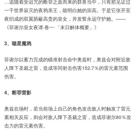
…追随着受诅咒的断罪之血而来的群兽当中，只有那见证过
一千世界寂灭的夜鸦亲王，能明白她的崇高。于是它张开至
夜织成的双翼荫蔽高贵的皇女，并发誓永远守护她。——
《菲谢尔皇女夜谭·卷一·「末日解体概要」》
3、噬星魔鸦
菲谢尔以蓄力完成的瞄准射击命中奥兹时，奥兹会对附近敌
人降下圣裁之雷，造成等同射击伤害152.7％的雷元素范围
伤害。
4、断罪雷影
奥兹在场时，若当前场上自己的角色攻击敌人时触发了雷元
素相关反应，则会对敌人降下圣裁之雷，造成菲谢尔80％攻
击力的雷元素伤害。