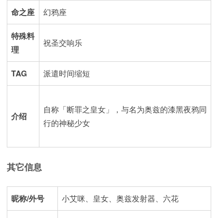
命之座
幻鸦座
特殊料
祝圣交响乐
理
TAG
派遣时间缩短
自称「断罪之皇女」，与名为奥兹的漆黑夜鸦同
介绍
行的神秘少女
其它信息
昵称/外号
小艾咪、皇女、奥兹发射器、
六花