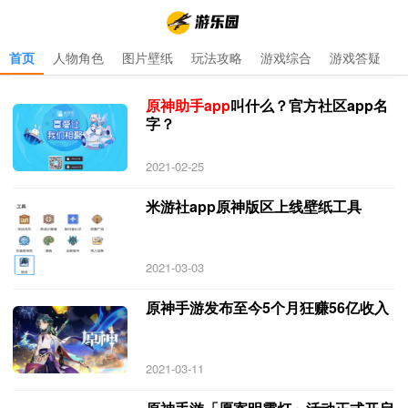
首页
人物角色
图片壁纸
玩法攻略
游戏综合
游戏答疑
首页
>
原神助手app
>
原神助手app 专题 更新于 2021-10-17
原神助手app
叫什么？官方社区app名
字？
2021-02-25
米游社app原神版区上线壁纸工具
2021-03-03
原神手游发布至今5个月狂赚56亿收入
2021-03-11