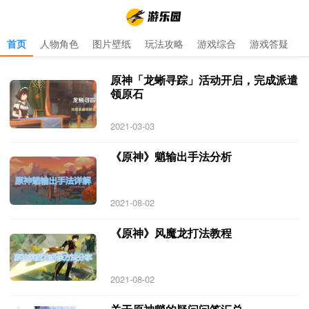
首页
人物角色
图片壁纸
玩法攻略
游戏综合
游戏答疑
首页
>
原神追踪
>
原神追踪 专题 更新于 2021-10-03
原神「龙蜥寻踪」活动开启，完成派遣
领原石
2021-03-03
《原神》魈输出手法分析
2021-08-02
《原神》风魔龙打法教程
2021-08-02